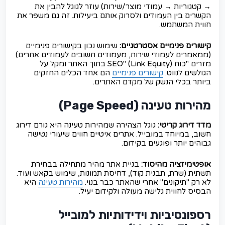
→ קטגוריות → עמודי מוצר/שירות) עוזר לגוגל להבין את
הקשרים בין העמודים ולסרוק אותם ביעילות. זה גם משפר את
חווית המשתמש.
קישורים פנימיים אסטרטגיים:
שימוש נכון בקישורים פנימיים
(ממאמרים לעמודי שירות, מעמודים חשובים לעמודים אחרים)
מזרים "כוח SEO" (Link Equity) בתוך האתר ומקל על
הגולשים לנווט.
קישורים פנימיים
הם אחד הכלים החזקים
ביותר בכלי הנשק של מקדם האתרים.
מהירות טעינה (Page Speed)
מדד דירוג קריטי:
גוגל הצהירה שמהירות טעינה היא גורם דירוג
חשוב, במיוחד במובייל. אתרים איטיים חווים שיעורי נטישה
גבוהים יותר ופוגעים בקידום.
אופטימיזציה מהיסוד:
בניית אתר מהיר מתחילה בבחירת
תשתית (שרת, תבנית קוד), דחיסת תמונות, שימוש בקאש ועוד.
לא רק "תיקונים" אחרי שהאתר כבר בנוי.
מהירות טעינה
היא
הבסיס לחווית גלישה מעולה ולקידום יעיל.
רספונסיביות וידידותיות למובייל