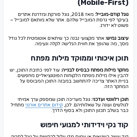
(Mobile-First)
גוגל קודם-מובייל:
מאז 2018, גוגל סורקת ומדרגת אתרים
בעיקר לפי גרסת המובייל שלהם. אתר שלא מותאם למובייל –
פשוט לא ידורג.
עיצוב גמיש:
אתר מקצועי נבנה כך שיתאים אוטומטית לכל גודל
מסך, מה שהופך את חווית הגלישה לקלה ונעימה.
תוכן איכותי וממוקד מילות מפתח
מחקר מילות מפתח כבסיס לבנייה:
עוד לפני כתיבת התוכן, יש
להבין אילו מילות מפתח הלקוחות הפוטנציאליים מחפשים.
בניית האתר צריכה להתחשב במבנה התוכן המבוסס על
המחקר הזה.
תוכן רלוונטי ועדכני:
גוגל מעריכה תוכן שמספק ערך אמיתי
לגולשים ועונה על שאלותיהם. לכן,
קידום אתרים אורגני
מתחיל
כבר בשלב תכנון התוכן ולא בסוף הדרך.
קוד נקי וידידותי למנועי חיפוש
קוד עשיר בשגיאות או עמוס מדי עלול להקשות על גוגל לסרוק