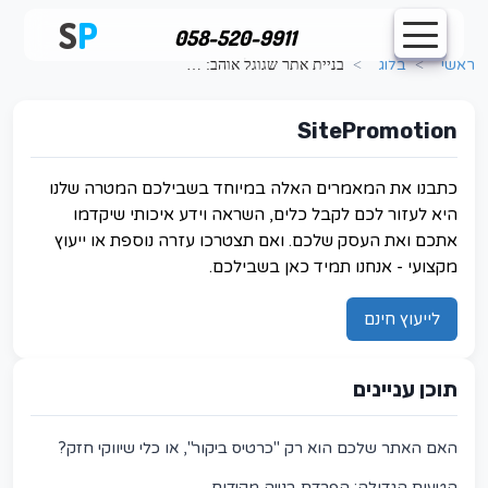
לג לתוכן העמוד
S
P
058-520-9911
ראשי
>
בלוג
>
בניית אתר שגוגל אוהב: האסטרטגיה המנצחת לשילוב SEO ועיצוב מודרני
SitePromotion
כתבנו את המאמרים האלה במיוחד בשבילכם המטרה שלנו
היא לעזור לכם לקבל כלים, השראה וידע איכותי שיקדמו
אתכם ואת העסק שלכם. ואם תצטרכו עזרה נוספת או ייעוץ
מקצועי - אנחנו תמיד כאן בשבילכם.
לייעוץ חינם
תוכן עניינים
האם האתר שלכם הוא רק "כרטיס ביקור", או כלי שיווקי חזק?
הטעות הגדולה: הפרדת בנייה מקידום